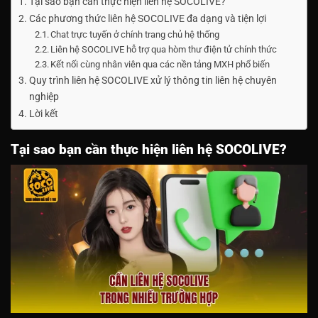
Tại sao bạn cần thực hiện liên hệ SOCOLIVE?
Các phương thức liên hệ SOCOLIVE đa dạng và tiện lợi
Chat trực tuyến ở chính trang chủ hệ thống
Liên hệ SOCOLIVE hỗ trợ qua hòm thư điện tử chính thức
Kết nối cùng nhân viên qua các nền tảng MXH phổ biến
Quy trình liên hệ SOCOLIVE xử lý thông tin liên hệ chuyên
nghiệp
Lời kết
Tại sao bạn cần thực hiện liên hệ SOCOLIVE?